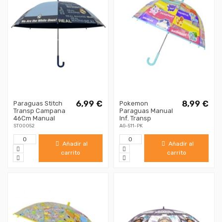
6,99 €
8,99 €
Paraguas Stitch
Pokemon
Transp Campana
Paraguas Manual
46Cm Manual
Inf. Transp
ST00052
AG-511-PK
Añadir al
Añadir al
carrito
carrito