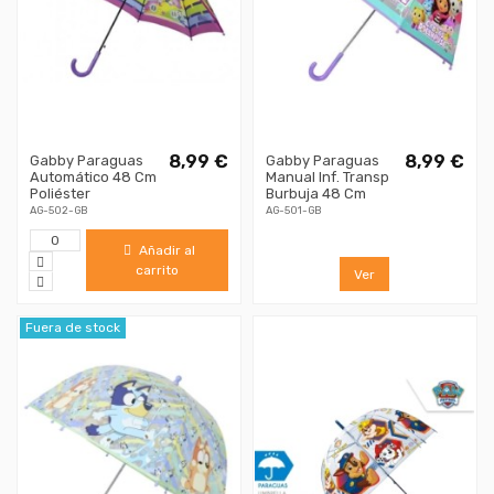
8,99 €
8,99 €
Gabby Paraguas
Gabby Paraguas
Automático 48 Cm
Manual Inf. Transp
Poliéster
Burbuja 48 Cm
AG-502-GB
AG-501-GB
Añadir al
carrito
Ver
Fuera de stock