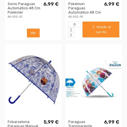
6,99 €
6,99 €
Sonic Paraguas
Pokémon
Automático 48 Cm
Paraguas
Poliéster
Automático 48 Cm
AG-502-SC
AG-502-PK
Añadir al
carrito
Ver
5,99 €
6,99 €
Fcbarcelona
Paraguas
Paraguas Manual
Transparente