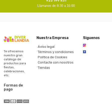
922 199 531
Llámanos de 8:30 a 16:00
Nuestra Empresa
Siguenos
Aviso legal
Te ofrecemos
Términos y condiciones
nuestro gran
Política de Cookies
catálogo de
Contacte con nosotros
productos para
fiestas,
Tiendas
celebraciones,
etc.
Formas de
pago