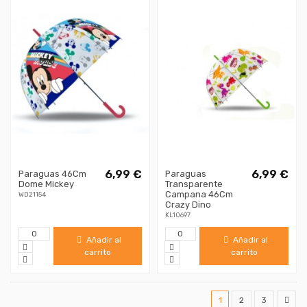
6,99 €
6,99 €
Paraguas 46Cm
Paraguas
Dome Mickey
Transparente
Campana 46Cm
WD21154
Crazy Dino
KL10697
Añadir al
Añadir al
carrito
carrito
1
2
3