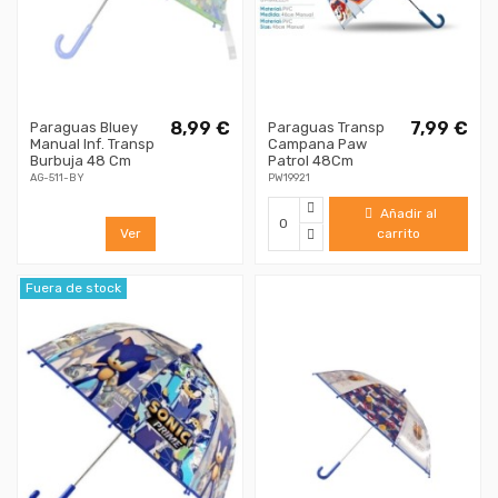
8,99 €
7,99 €
Paraguas Bluey
Paraguas Transp
Manual Inf. Transp
Campana Paw
Burbuja 48 Cm
Patrol 48Cm
AG-511-BY
PW19921
Añadir al
Ver
carrito
Fuera de stock