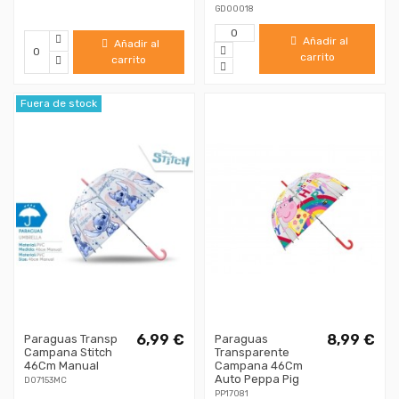
GD00018
Añadir al
Añadir al
carrito
carrito
Fuera de stock
6,99 €
8,99 €
Paraguas Transp
Paraguas
Campana Stitch
Transparente
46Cm Manual
Campana 46Cm
Auto Peppa Pig
D07153MC
PP17081