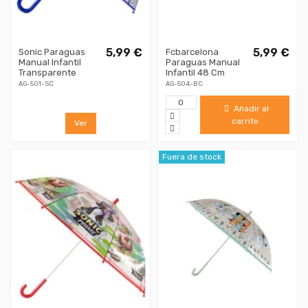
5,99 €
5,99 €
Sonic Paraguas
Fcbarcelona
Manual Infantil
Paraguas Manual
Transparente
Infantil 48 Cm
AG-501-SC
AG-504-BC
Añadir al
carrito
Ver
Fuera de stock