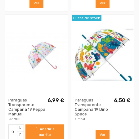
Ver
Ver
Fuera de stock
6,99 €
6,50 €
Paraguas
Paraguas
Transparente
Transparente
Campana 19 Peppa
Campana 19 Dino
Manual
Space
PP17100
KL11331
Añadir al
carrito
Ver