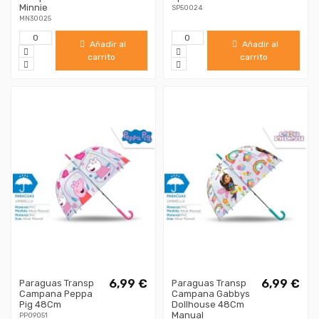
Minnie
SP50024
MN30025
Añadir al
Añadir al
carrito
carrito
6,99 €
6,99 €
Paraguas Transp
Paraguas Transp
Campana Peppa
Campana Gabbys
Pig 48Cm
Dollhouse 48Cm
Manual
PP09051