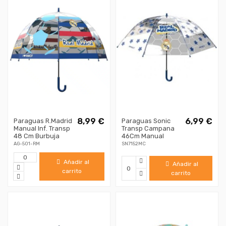
8,99 €
6,99 €
Paraguas R.Madrid
Paraguas Sonic
Manual Inf. Transp
Transp Campana
48 Cm Burbuja
46Cm Manual
AG-501-RM
SN7152MC
Añadir al
Añadir al
carrito
carrito