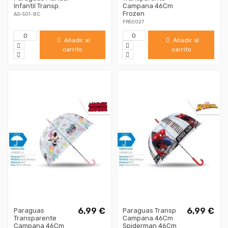
Infantil Transp.
Campana 46Cm
Frozen
AG-501-BC
FR50027
Añadir al
Añadir al
carrito
carrito
6,99 €
6,99 €
Paraguas
Paraguas Transp
Transparente
Campana 46Cm
Campana 46Cm
Spiderman 46Cm