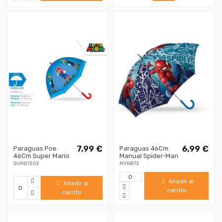
7,99 €
6,99 €
Paraguas Poe
Paraguas 46Cm
46Cm Super Mario
Manual Spider-Man
SUMB7202
MV15873
Añadir al
Añadir al
carrito
carrito