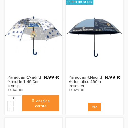
Fuera de stock
8,99 €
8,99 €
Paraguas R.Madrid
Paraguas R.Madrid
Manul Inft. 48 Cm
Automático 48Cm
Transp
Poliéster.
AG-504-RM
AG-502-RM
Añadir al
carrito
Ver