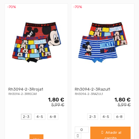
-70%
-70%
Rh3094-2-3Rroja1
Rh3094-2-3Razul1
RH3094-2-3RROJA1
RH3094-2-3RAZUL1
1,80 €
1,80 €
5,99 €
5,99 €
2-3
4-5
6-8
2-3
4-5
6-8
Añadir al
carrito