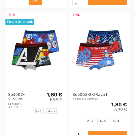
Ver
-70%
-70%
Fuera de stock
1,80 €
Se3082-
Se3082-2-3Raya.1
2-3Circ1
5,99 €
SE3082-2-3RAYA.1
1,80 €
SE3082-2-
3CIRC1
5,99 €
2-3
4-5
2-3
4-5
6-8