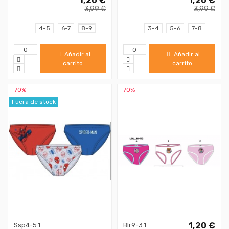
3,99 €
3,99 €
4-5
6-7
8-9
3-4
5-6
7-8
Añadir al
Añadir al
carrito
carrito
-70%
-70%
Fuera de stock
1,20 €
Ssp4-5.1
Blr9-3.1