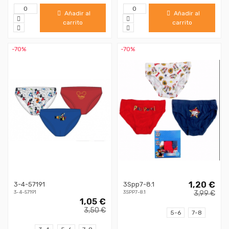
Añadir al
Añadir al
carrito
carrito
-70%
-70%
1,20 €
3-4-57191
3Spp7-8.1
3,99 €
3-4-57191
3SPP7-8.1
1,05 €
3,50 €
5-6
7-8