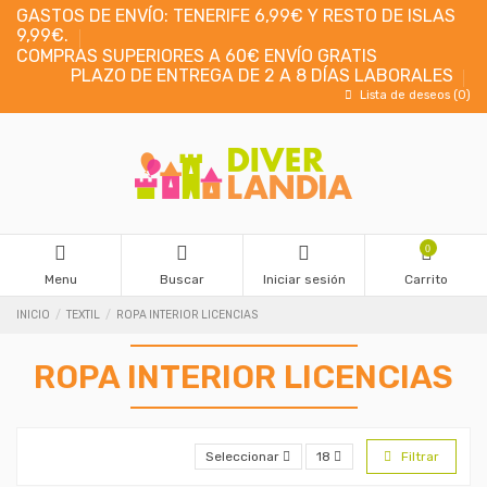
GASTOS DE ENVÍO: TENERIFE 6,99€ Y RESTO DE ISLAS
9,99€.
COMPRAS SUPERIORES A 60€ ENVÍO GRATIS
PLAZO DE ENTREGA DE 2 A 8 DÍAS LABORALES
Lista de deseos (
0
)
0
Menu
Buscar
Iniciar sesión
Carrito
INICIO
TEXTIL
ROPA INTERIOR LICENCIAS
ROPA INTERIOR LICENCIAS
Seleccionar
18
Filtrar