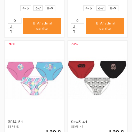
4-5
6-7
8-9
4-5
6-7
8-9
Añadir al
Añadir al
carrito
carrito
-70%
-70%
3Bf4-5.1
Ssw3-4.1
3BF4-5.1
SSW3-4.1
1,20 €
1,20 €