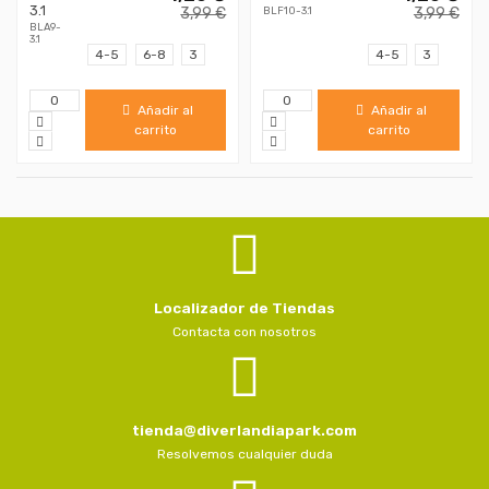
3.1
3,99 €
3,99 €
BLF10-3.1
BLA9-
3.1
4-5
6-8
3
4-5
3
Añadir al
Añadir al
carrito
carrito
Localizador de Tiendas
Contacta con nosotros
tienda@diverlandiapark.com
Resolvemos cualquier duda