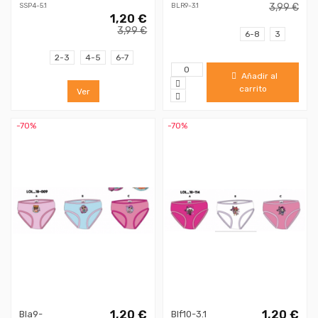
3,99 €
SSP4-5.1
BLR9-3.1
1,20 €
3,99 €
6-8
3
2-3
4-5
6-7
Añadir al
carrito
Ver
-70%
-70%
1,20 €
1,20 €
Bla9-
Blf10-3.1