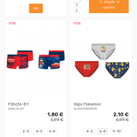
Añadir al
carrito
Ver
-70%
-70%
P2bct6-8.1
Slips Pokemon
P2BCT6-8.1
SLIPS POKEMON
1,80 €
2,10 €
5,99 €
6,99 €
2-3
4-5
6-8
4-5
6-8
9-10