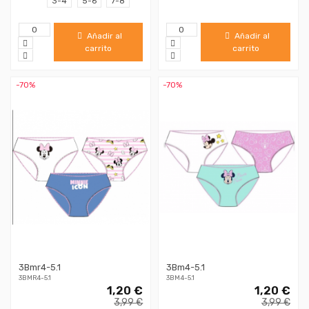
3-4
5-6
7-8
Añadir al
Añadir al
carrito
carrito
-70%
-70%
3Bmr4-5.1
3Bm4-5.1
3BMR4-5.1
3BM4-5.1
1,20 €
1,20 €
3,99 €
3,99 €