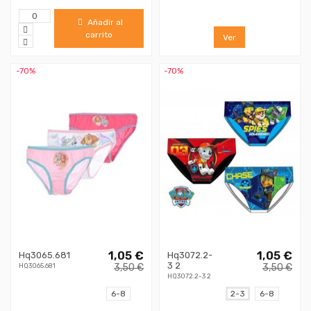
Añadir al
carrito
Ver
-70%
-70%
1,05 €
1,05 €
Hq3065.681
Hq3072.2-
3 2
3,50 €
3,50 €
HQ3065.681
HQ3072.2-3 2
6-8
2-3
6-8